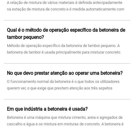
A relação de mistura de vários materiais é definida antecipadamente
na estação de mistura de concreto e é medida automaticamente com
pequenos erros. Mas, afinal, é apenas uma máquina e não se pode
confiar nela
Qual é o método de operação específico da betoneira de
tambor pequeno?
Método de operação específico da betoneira de tambor pequeno. A
betoneira de tambor é usada principalmente para misturar concreto
plástico e semi-plástico. É uma betoneira civil. Diferente da estepe
No que devo prestar atenção ao operar uma betoneira?
O funcionamento normal da betoneira é o que todos os utilizadores
querem ver, o que exige que prestem atenção aos três aspetos
seguintes ao utilizá-la:
Em que indústria a betoneira é usada?
Betoneira é uma máquina que mistura cimento, areia e agregados de
cascalho e água e os mistura em misturas de concreto. A betoneira é
usada principalmente para mistura no local na indústria da construção,