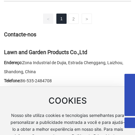
e o concreto misturado pelo equipamento de mistura é transportado
para o local onde o concreto é usado pela betoneira.
1
<
2
>
Contacte-nos
Lawn and Garden Products Co.,Ltd
Endereço:
Zona Industrial de Dujia, Estrada Chenggang, Laizhou,
Shandong, China
Telefone:
86-535-2484708
+86-535-6388735
Fax:
86-535-2484707
sales@ythlss.com
COOKIES
E-mail:
sales@chn-honest.cn
/
honest@chn-honest.cn
18053515579
Website:
www.chn-honest.cn
Nosso site utiliza cookies e tecnologias semelhantes para
personalizar a publicidade mostrada a você e para ajudá-
lo a obter a melhor experiência em nosso site. Para mais