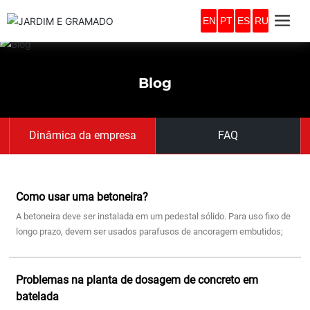
EN
PT
ES
RU
Blog
Dinâmica da empresa
FAQ
Como usar uma betoneira?
A betoneira deve ser instalada em um pedestal sólido. Para uso fixo de
longo prazo, devem ser usados parafusos de ancoragem embutidos;
para uso de curto prazo, um apoio de madeira deve ser colocado sob a
betoneira, garantindo que ela fique apoiada de forma plana e estável.
Problemas na planta de dosagem de concreto em
batelada