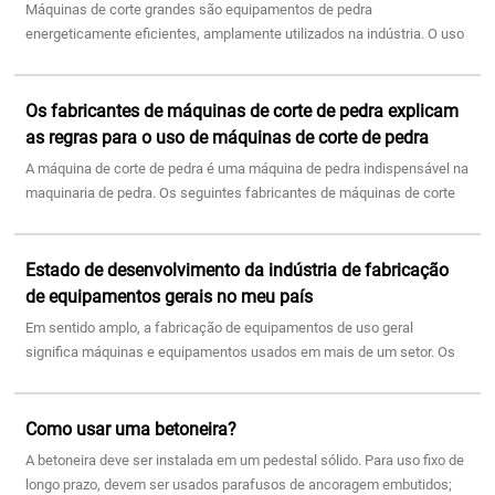
Máquinas de corte grandes são equipamentos de pedra
energeticamente eficientes, amplamente utilizados na indústria. O uso
de maquinário é muito importante e tem um grande impacto na
produção. Hoje vamos ex...
Os fabricantes de máquinas de corte de pedra explicam
as regras para o uso de máquinas de corte de pedra
A máquina de corte de pedra é uma máquina de pedra indispensável na
maquinaria de pedra. Os seguintes fabricantes de máquinas de corte
de pedra irão apresentar-lhe os procedimentos operacionais da
máquina de corte de pedra:
Estado de desenvolvimento da indústria de fabricação
de equipamentos gerais no meu país
Em sentido amplo, a fabricação de equipamentos de uso geral
significa máquinas e equipamentos usados em mais de um setor. Os
equipamentos de uso geral constituem um setor básico na indústria de
fabricação de equipamentos, fornecendo energia, transmissão,
processamento básico, elevação e transporte, tratamento térmico etc.
Como usar uma betoneira?
Equipamentos básicos, produtos primários como peças fundidas e
A betoneira deve ser instalada em um pedestal sólido. Para uso fixo de
forjadas em aço e componentes básicos como rolamentos,
longo prazo, devem ser usados parafusos de ancoragem embutidos;