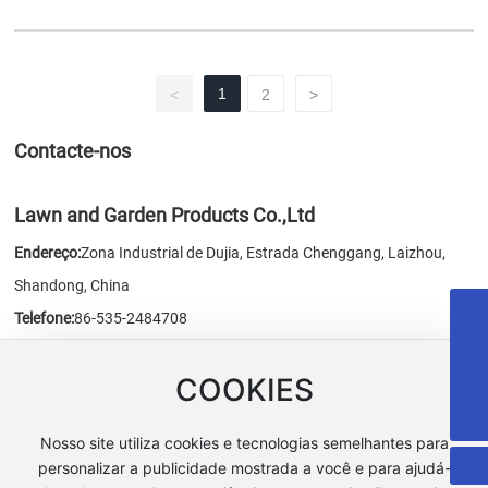
engrenagens, fixadores e vedações.
para uso de curto prazo, um apoio de madeira deve ser colocado sob a
betoneira, garantindo que ela fique apoiada de forma plana e estável.
1
<
2
>
Contacte-nos
Lawn and Garden Products Co.,Ltd
Endereço:
Zona Industrial de Dujia, Estrada Chenggang, Laizhou,
Shandong, China
Telefone:
86-535-2484708
+86-535-6388735
Fax:
86-535-2484707
sales@ythlss.com
COOKIES
E-mail:
sales@chn-honest.cn
/
honest@chn-honest.cn
18053515579
Website:
www.chn-honest.cn
Nosso site utiliza cookies e tecnologias semelhantes para
personalizar a publicidade mostrada a você e para ajudá-