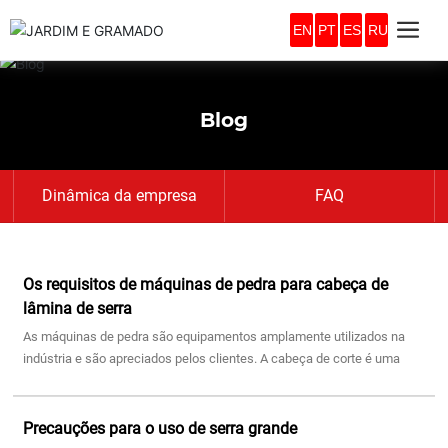
EN
PT
ES
RU
Blog
Dinâmica da empresa
FAQ
Os requisitos de máquinas de pedra para cabeça de
lâmina de serra
As máquinas de pedra são equipamentos amplamente utilizados na
indústria e são apreciados pelos clientes. A cabeça de corte é uma
parte importante do corte mecânico e tem um enorme impacto na
produção. Hoje vamos
Precauções para o uso de serra grande