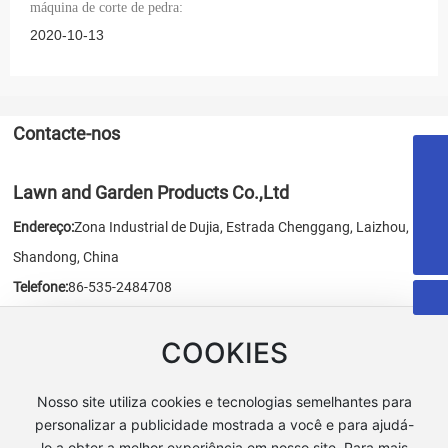
máquina de corte de pedra:
2020-10-13
Contacte-nos
+86-535-6388735
Lawn and Garden Products Co.,Ltd
sales@ythlss.com
Endereço:
Zona Industrial de Dujia, Estrada Chenggang, Laizhou,
18053515579
Shandong, China
Telefone:
86-535-2484708
Fax:
86-535-2484707
COOKIES
E-mail:
sales@chn-honest.cn
/
honest@chn-honest.cn
Website:
www.chn-honest.cn
Nosso site utiliza cookies e tecnologias semelhantes para
personalizar a publicidade mostrada a você e para ajudá-
lo a obter a melhor experiência em nosso site. Para mais